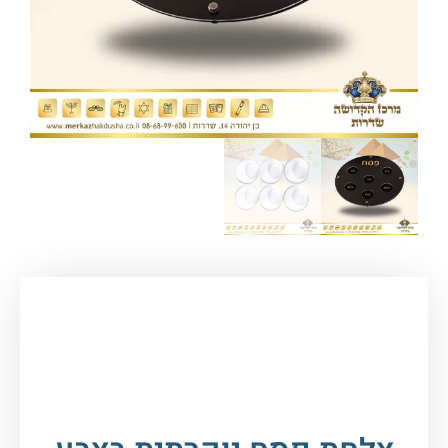
עמוד הבית
/
חגים במעגל השנה
/
פסח
/
מוצרי
פסח
/ צלחת פסח יוקרתית בצבע שחור וזהב + 6
קעריות