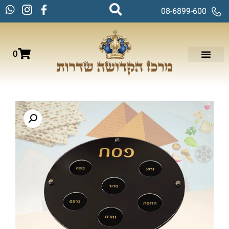
08-6899-600
0