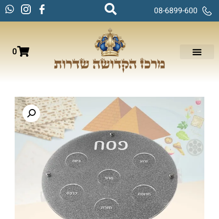
08-6899-600
0