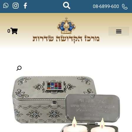
08-6899-600
0