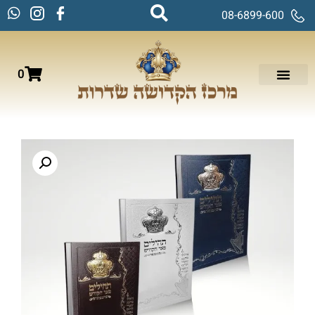
08-6899-600
0