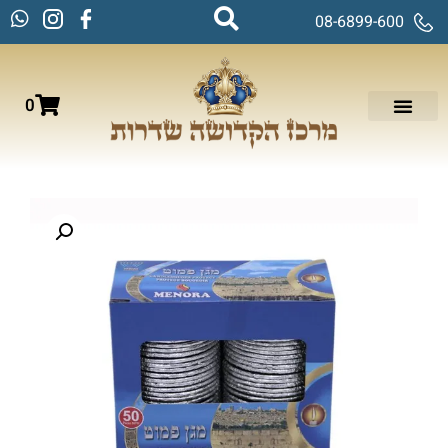
08-6899-600
0