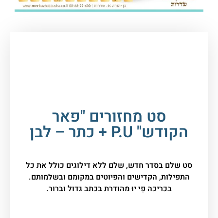
עמוד הבית
/
ספרי קודש, תפילה
וברכונים
/
מחזורים
/ סט מחזורים "פאר הקודש" P.U +
כתר – לבן
סט מחזורים "פאר
הקודש" P.U + כתר – לבן
סט שלם בסדר חדש, שלם ללא דילוגים כולל את כל
התפילות, הקדישים והפיוטים במקומם ובשלמותם.
בכריכה פִי יוּ מהודרת בכתב גדול וברור.