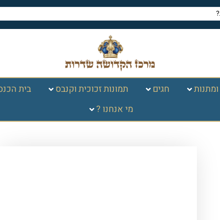
ומתנות
חגים
תמונות זכוכית וקנבס
בית הכנס
מי אנחנו ?
עמוד הבית
/
ספרי קודש, תפילה
וברכונים
/
מחזורים
/ סט מחזורים "עבודת
שלב" בכריכת למינציה – לבן