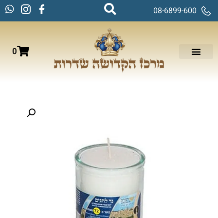
08-6899-600
0