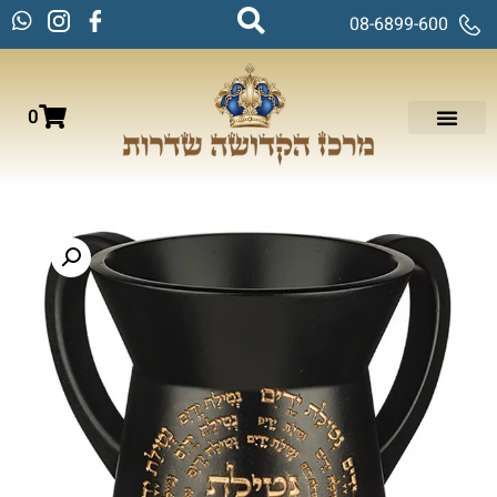
08-6899-600
0