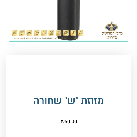
עמוד הבית
/
סת"ם - ספרי תורה, תפילין ומזוזות
/
בתי
מזוזה
/ מזוזת "ש" שחורה
מזוזת "ש" שחורה
₪
50.00