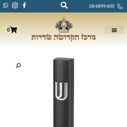
08-6899-600
0