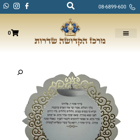
08-6899-600
0