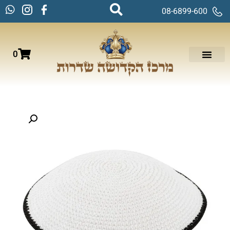
08-6899-600
0