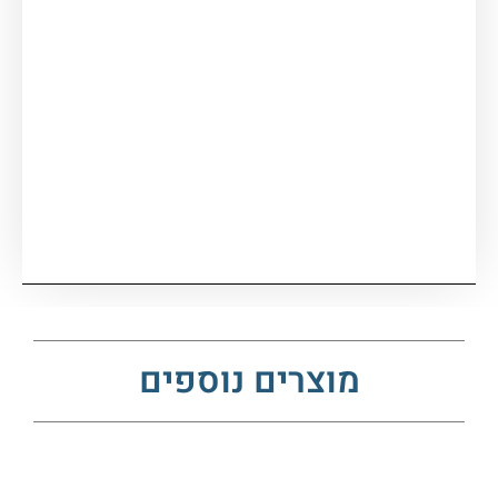
חשוב מאוד!! אין התחייבות לזמינות במלאי
מהדגם הספציפי הקיים, במידה ואין, נודיע
לאחר הרכישה
/ לבירורים בווצאפ זמינות מלאי
??
מוצרים נוספים