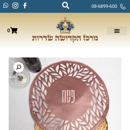
08-6899-600
0