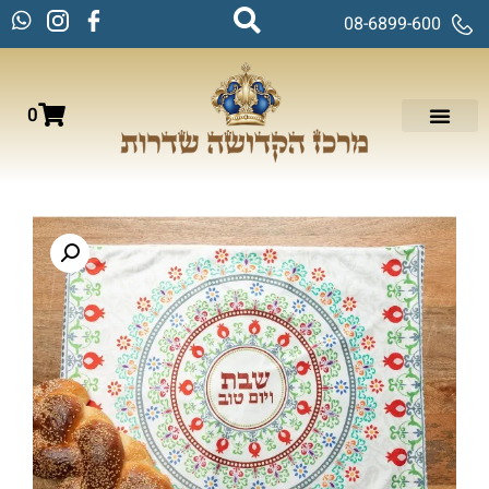
08-6899-600
0