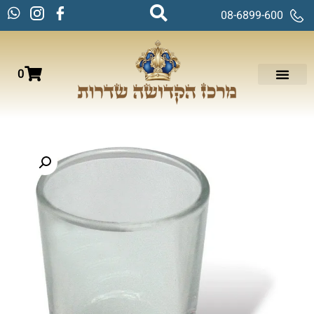
08-6899-600
0