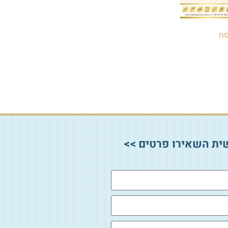
סח
ית השאירו פרטים >>