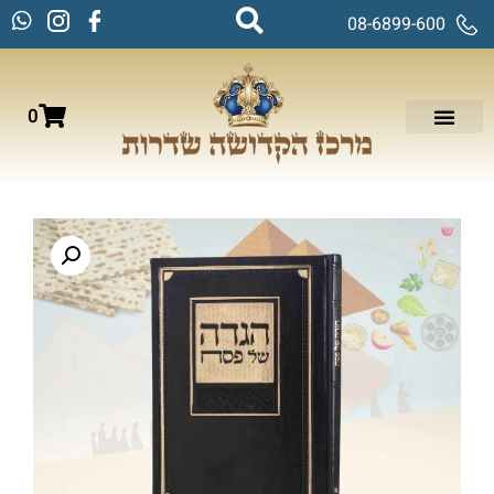
08-6899-600
0