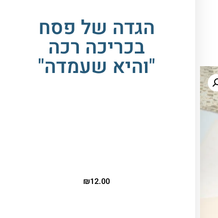
הגדה של פסח
בכריכה רכה
"והיא שעמדה"
ההגדה בגודל וכוללת שירים, פיוטים
עם שילוב תמונות מרהיבות עין.
בכריכה רכה צבעונית.
גודל:
*
18 ס"מ על 17 ס"מ
₪
12.00