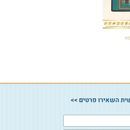
סח
ית השאירו פרטים >>