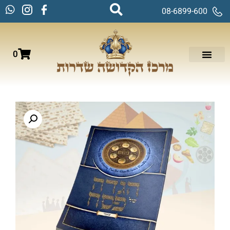
08-6899-600
0