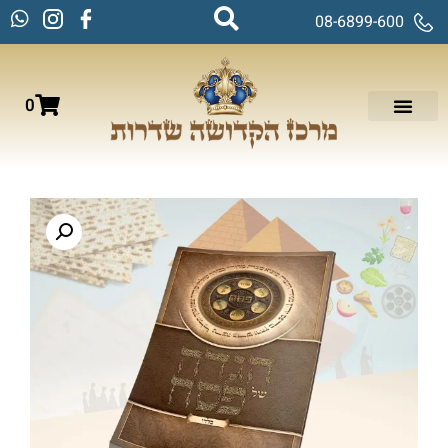
08-6899-600
0