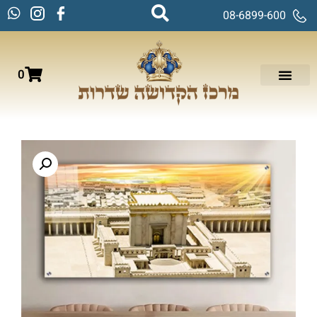
08-6899-600
0