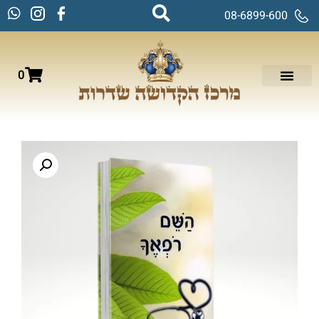
08-6899-600
0