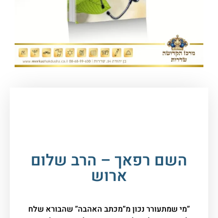
עמוד הבית
/
ספרי קודש, תפילה וברכונים
/
ספרי
קודש
/ השם רפאך – הרב שלום ארוש
השם רפאך – הרב שלום
ארוש
”מי שמתעורר נכון מ”מכתב האהבה” שהבורא שלח