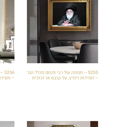
5255 – תמונה של רבי מנחם מנדל הגר
256
– חסידות ויזניץ, על קנבס או זכוכית
– חסידות
₪
85.00
₪
85.00
הוספה לסל
הוספה 