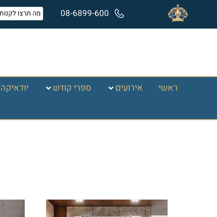
08-6899-600
ראשי
אירועים
ספרי קודש
יודאיקה 
עמוד הבית
/
תמונות זכוכית וקנבס
/
תמונות רבנים
/ וי
ויזניץ
מציגים את כל ⁦10⁩ התוצאות