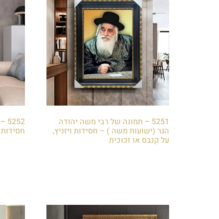
5251 – תמונה של רבי משה יהודה
252
הגר (ישועות משה ) – חסידות ויזניץ,
חסידות ו
על קנבס או זכוכית
₪
85.00
₪
85.00
הוספה 
הוספה לסל