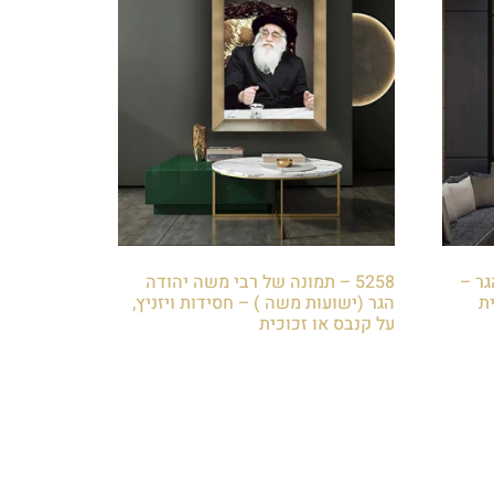
גר –
5258 – תמונה של רבי משה יהודה
ית
הגר (ישועות משה ) – חסידות ויזניץ,
על קנבס או זכוכית
₪
85.00
הוספה לסל