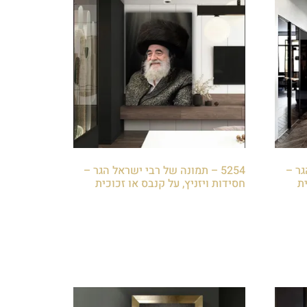
גר –
5254 – תמונה של רבי ישראל הגר –
ית
חסידות ויזניץ, על קנבס או זכוכית
₪
85.00
הוספה לסל