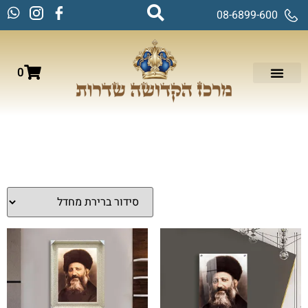
08-6899-600
0
עמוד הבית
/
תמונות זכוכית וקנבס
/
תמונות רבנים
/ הרב קוק
הרב קוק
מציגים את כל ⁦11⁩ התוצאות