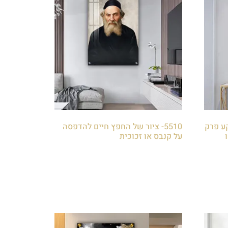
רקע פרק
5510- ציור של החפץ חיים להדפסה
על קנבס או זכוכית
₪
85.00
הוספה לסל