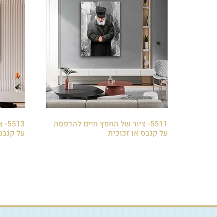
5511- ציור של החפץ חיים להדפסה
513
על קנבס או זכוכית
על קנבס
₪
85.00
₪
85.00
הוספה לסל
הוספה 