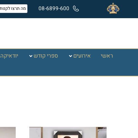
08-6899-600
ראשי
אירועים
ספרי קודש
יודאיקה 
עמוד הבית
/
תמונות זכוכית וקנבס
/
תמונות רבנים
/ ה
החפץ חיים
מציגים את כל ⁦8⁩ התוצאות