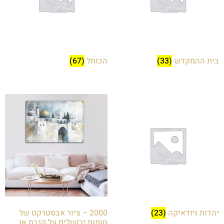
בית ההמקדש
(33)
הכותל
(67)
יהדות ויודאיקה
(23)
2000 – ציור אבסטרקט של
חומות ירושלים על קנבס או