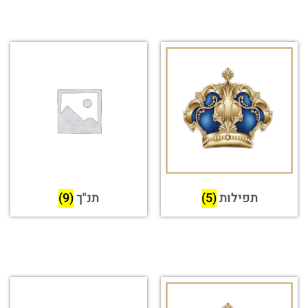
תפילות
(5)
תנ"ך
(9)