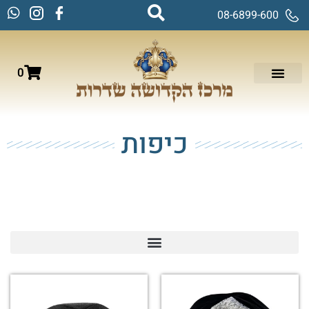
08-6899-600
0
כיפות
עמוד הבית
/
טליתות, ציציות וכיפות
/
כיפות
/ עמוד 6