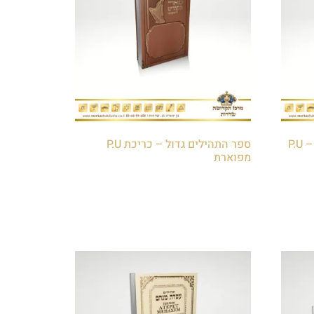
ספר תהילים בינוני פאר הקודש – P.U
ספר התהילים גדול – כריכת P.U
מפוארת
₪
60.00
הוספה לסל