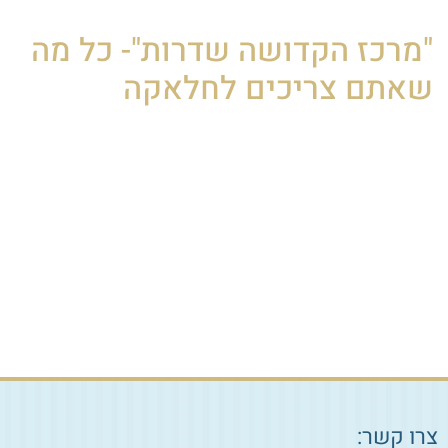
באירוע החגיגי וגם לאחריו.
"מרכז הקדושה שדרות"- כל מה
שאתם צריכים לחלאקה
ערכת חלאקה, מהווה סמל למעבר חשוב בחייו של הילד, מהיותו
פעוט לילד שמתחיל את החינוך למצוות. כל משפחה יכולה
לבחור בערכה המתאימה לה ביותר, מסורתית או מודרנית, עם
דגש על איכות ושימור לאורך שנים.
החלאקה היא אירוע מרגש. לכן, הערכה הנכונה יכולה להפוך
אותו, לחוויה בלתי נשכחת. מוזמנים לבחור בעמוד זה את ערכת
החלאקה המתאימה לכם, מבית "מרכז הקדושה שדרות".
צרו קשר: