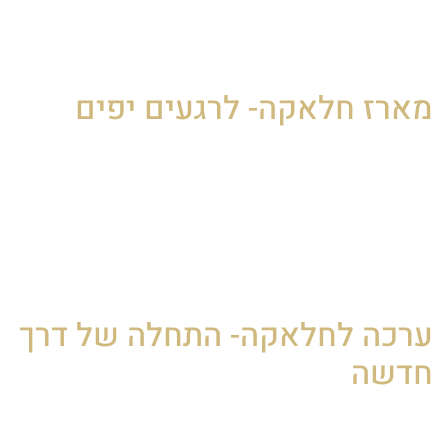
והמצוות, בגיל שלוש. הערכה כוללת לרוב מספריים, כיפה
וטלית, היא מגיעה במגוון עיצובים לבחירה, בהתאם להעדפה
האישית, כך שהיא מהווה מזכרת משמעותית לשנים רבות.
מארז חלאקה- לרגעים יפים
למי שמחפש חוויית חלאקה מושלמת, סט חלאקה מהודר
מאפשר למשפחות לחגוג את הטקס ברמה גבוהה יותר, עם
פריטים איכותיים ומעוצבים בקפידה. סט לחלאקה לרוב, כולל
כיפה מעוטרת, טלית רקומה בגודל המתאים לילד ומספריים
המיועדים לטקס הגזיזה.
קיימים דגמים שונים לבחירה, בהתאם לטעמם של ההורים.
ערכה לחלאקה- התחלה של דרך
חדשה
טלית וכיפה לחלאקה, הם מהאלמנטים המרכזיים באירוע.
הטלית מגיעה במידות קטנות המתאימות לילדים, עשויה מבד