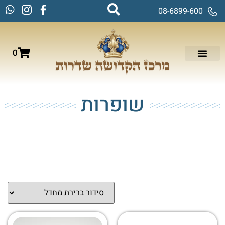
08-6899-600
0
שופרות
עמוד הבית
/
חגים במעגל השנה
/ שופרות
מציגים את כל ⁦9⁩ התוצאות