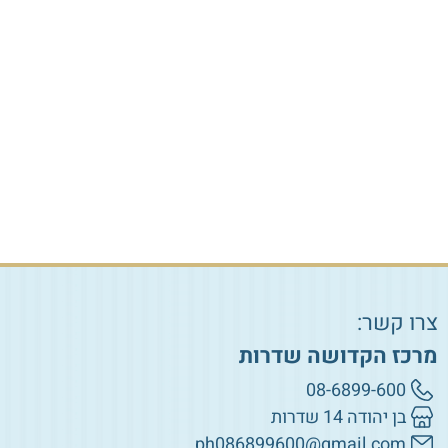
שופר איל למכירה במרכז הקדושה
מחפשים שופר? קניה חכמה תוכלו לעשות איתנו! בין אם אתם
מחפשים לקנות שופר עבורכם או כמתנה, או אם אתם מחפשים
שופר במחיר משתלם, אצלנו תמצאו את כל מה שאתם צריכים.
בחרו את השופר המושלם שיעניק לכם חיבור עמוק למסורת
ולקדושה!
צרו קשר:
מרכז הקדושה שדרות
08-6899-600
בן יהודה 14 שדרות
ph086899600@gmail.com